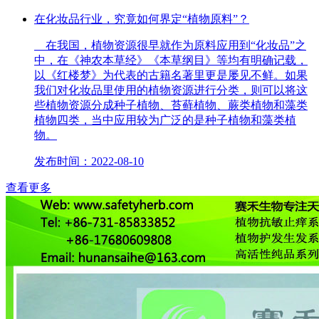
在化妆品行业，究竟如何界定“植物原料”？
在我国，植物资源很早就作为原料应用到“化妆品”之
中，在《神农本草经》《本草纲目》等均有明确记载，
以《红楼梦》为代表的古籍名著里更是屡见不鲜。如果
我们对化妆品里使用的植物资源进行分类，则可以将这
些植物资源分成种子植物、苔藓植物、蕨类植物和藻类
植物四类，当中应用较为广泛的是种子植物和藻类植
物。
发布时间：2022-08-10
查看更多