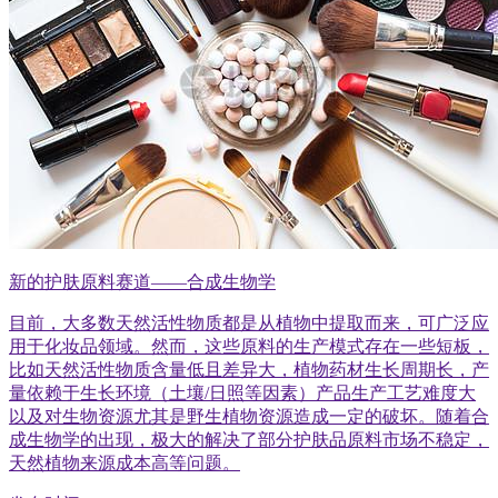
新的护肤原料赛道——合成生物学
目前，大多数天然活性物质都是从植物中提取而来，可广泛应
用于化妆品领域。然而，这些原料的生产模式存在一些短板，
比如天然活性物质含量低且差异大，植物药材生长周期长，产
量依赖于生长环境（土壤/日照等因素）产品生产工艺难度大
以及对生物资源尤其是野生植物资源造成一定的破坏。随着合
成生物学的出现，极大的解决了部分护肤品原料市场不稳定，
天然植物来源成本高等问题。