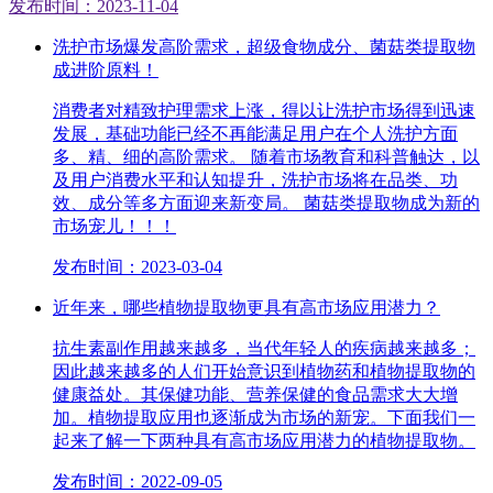
发布时间：2023-11-04
洗护市场爆发高阶需求，超级食物成分、菌菇类提取物
成进阶原料！
消费者对精致护理需求上涨，得以让洗护市场得到迅速
发展，基础功能已经不再能满足用户在个人洗护方面
多、精、细的高阶需求。 随着市场教育和科普触达，以
及用户消费水平和认知提升，洗护市场将在品类、功
效、成分等多方面迎来新变局。 菌菇类提取物成为新的
市场宠儿！！！
发布时间：2023-03-04
近年来，哪些植物提取物更具有高市场应用潜力？
抗生素副作用越来越多，当代年轻人的疾病越来越多；
因此越来越多的人们开始意识到植物药和植物提取物的
健康益处。其保健功能、营养保健的食品需求大大增
加。植物提取应用也逐渐成为市场的新宠。下面我们一
起来了解一下两种具有高市场应用潜力的植物提取物。
发布时间：2022-09-05