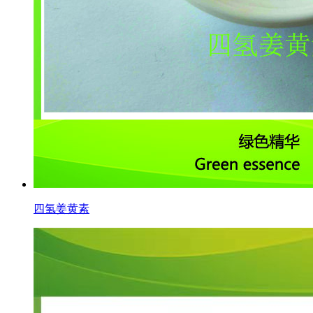
四氢姜黄素