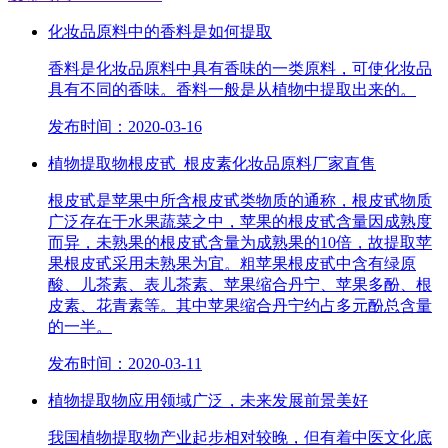
化妆品原料中的香料是如何提取
香料是化妆品原料中具有香味的一类原料，可使化妆品
具有不同的香味。香料一般是从植物中提取出来的。
发布时间：2020-03-16
植物提取物根皮甙_根皮素化妆品原料厂家直售
根皮甙是苹果中所含根皮甙类物质的通称，根皮甙物质
广泛存在于水果蔬菜之中，苹果的根皮甙含量因成熟度
而异，未熟果的根皮甙含量为成熟果的10倍，故提取苹
果根皮甙采用未熟果为宜。粗苹果根皮甙中含有绿原
酸、儿茶素、表儿茶素、苹果缩合丹宁、苹果多酚、根
皮素、花青素等。其中苹果缩合丹宁约占多元酚总含量
的一半。
发布时间：2020-03-11
植物提取物应用领域广泛，未来发展前景美好
我国植物提取物产业起步相对较晚，但有着中医文化底