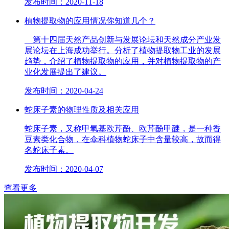
发布时间：2020-11-18
植物提取物的应用情况你知道几个？
第十四届天然产品创新与发展论坛和天然成分产业发
展论坛在上海成功举行。分析了植物提取物工业的发展
趋势，介绍了植物提取物的应用，并对植物提取物的产
业化发展提出了建议。
发布时间：2020-04-24
蛇床子素的物理性质及相关应用
蛇床子素，又称甲氧基欧芹酚、欧芹酚甲醚，是一种香
豆素类化合物，在伞科植物蛇床子中含量较高，故而得
名蛇床子素。
发布时间：2020-04-07
查看更多