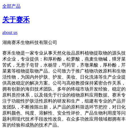
全部产品
关于赛禾
about us
湖南赛禾生物科技有限公司
赛禾生物是一家专业从事天然化妆品原料植物提取物的源头技
术企业，专业提供：和厚朴酚，松萝酸，燕麦生物碱，獐牙菜
苦甙，无患子皂苷，水杨苷，芍药苷，齐墩果酸，厚朴酚，芹
菜素等植物提取物产品。公司致力于推广植物功效原料和生物
活性物，为国内外护肤、护发、美妆、日化洗涤等生产企业提
供高效稳定的解决方案。公司与高校教授保持紧密合作关系，
拥有创新的海归技术团队、多年的终端市场开发经验、稳定的
原料质控体系，以及领先于行业的植物原料应用数据。赛禾专
注于功能性护肤活性原料的研发和生产，组建有专业的产品开
发团队，不断推陈出新，从产品的原料筛选环节把控，对日化
原料颜色、纯度、溶解性、安全性评价、产品生物利用度等问
题利用现代技术手段改性改良。在众多功效应用领域都拥有丰
富的经验和成熟的技术产品。