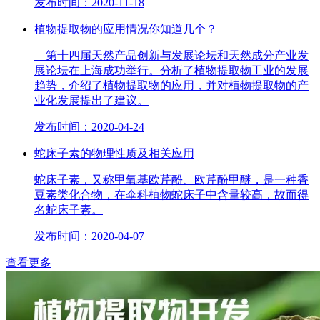
发布时间：2020-11-18
植物提取物的应用情况你知道几个？
第十四届天然产品创新与发展论坛和天然成分产业发
展论坛在上海成功举行。分析了植物提取物工业的发展
趋势，介绍了植物提取物的应用，并对植物提取物的产
业化发展提出了建议。
发布时间：2020-04-24
蛇床子素的物理性质及相关应用
蛇床子素，又称甲氧基欧芹酚、欧芹酚甲醚，是一种香
豆素类化合物，在伞科植物蛇床子中含量较高，故而得
名蛇床子素。
发布时间：2020-04-07
查看更多