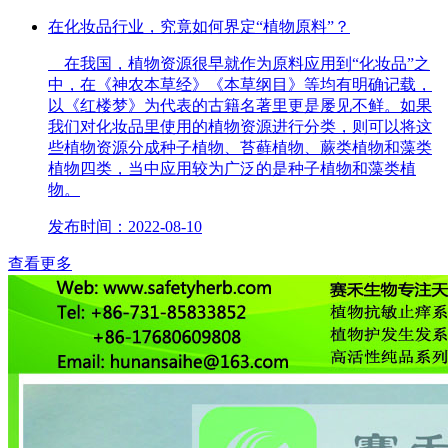
在化妆品行业，究竟如何界定“植物原料”？
在我国，植物资源很早就作为原料应用到“化妆品”之
中，在《神农本草经》《本草纲目》等均有明确记载，
以《红楼梦》为代表的古籍名著里更是屡见不鲜。如果
我们对化妆品里使用的植物资源进行分类，则可以将这
些植物资源分成种子植物、苔藓植物、蕨类植物和藻类
植物四类，当中应用较为广泛的是种子植物和藻类植
物。
发布时间：2022-08-10
查看更多