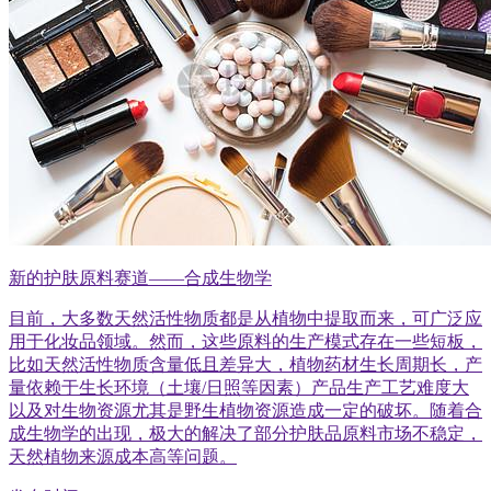
新的护肤原料赛道——合成生物学
目前，大多数天然活性物质都是从植物中提取而来，可广泛应
用于化妆品领域。然而，这些原料的生产模式存在一些短板，
比如天然活性物质含量低且差异大，植物药材生长周期长，产
量依赖于生长环境（土壤/日照等因素）产品生产工艺难度大
以及对生物资源尤其是野生植物资源造成一定的破坏。随着合
成生物学的出现，极大的解决了部分护肤品原料市场不稳定，
天然植物来源成本高等问题。