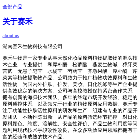
全部产品
关于赛禾
about us
湖南赛禾生物科技有限公司
赛禾生物是一家专业从事天然化妆品原料植物提取物的源头技
术企业，专业提供：和厚朴酚，松萝酸，燕麦生物碱，獐牙菜
苦甙，无患子皂苷，水杨苷，芍药苷，齐墩果酸，厚朴酚，芹
菜素等植物提取物产品。公司致力于推广植物功效原料和生物
活性物，为国内外护肤、护发、美妆、日化洗涤等生产企业提
供高效稳定的解决方案。公司与高校教授保持紧密合作关系，
拥有创新的海归技术团队、多年的终端市场开发经验、稳定的
原料质控体系，以及领先于行业的植物原料应用数据。赛禾专
注于功能性护肤活性原料的研发和生产，组建有专业的产品开
发团队，不断推陈出新，从产品的原料筛选环节把控，对日化
原料颜色、纯度、溶解性、安全性评价、产品生物利用度等问
题利用现代技术手段改性改良。在众多功效应用领域都拥有丰
富的经验和成熟的技术产品。