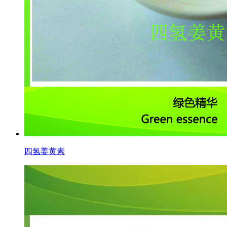
四氢姜黄素