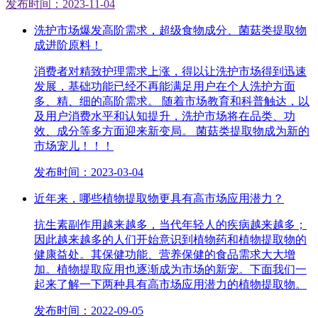
发布时间：2023-11-04
洗护市场爆发高阶需求，超级食物成分、菌菇类提取物
成进阶原料！
消费者对精致护理需求上涨，得以让洗护市场得到迅速
发展，基础功能已经不再能满足用户在个人洗护方面
多、精、细的高阶需求。 随着市场教育和科普触达，以
及用户消费水平和认知提升，洗护市场将在品类、功
效、成分等多方面迎来新变局。 菌菇类提取物成为新的
市场宠儿！！！
发布时间：2023-03-04
近年来，哪些植物提取物更具有高市场应用潜力？
抗生素副作用越来越多，当代年轻人的疾病越来越多；
因此越来越多的人们开始意识到植物药和植物提取物的
健康益处。其保健功能、营养保健的食品需求大大增
加。植物提取应用也逐渐成为市场的新宠。下面我们一
起来了解一下两种具有高市场应用潜力的植物提取物。
发布时间：2022-09-05