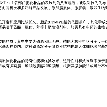
国轻工业主管部门把化妆品的发展列为八五规划，要以科技为先导
将向高科技和多功能产品发展，添加脂质体、微胶囊、液晶生物
发和应用比较长久。脂质(Lipids)包括的范围很广，其化
而易溶于乙醚、氯仿、苯等非极性溶剂中。脂类具有中药的生物
类脂构成，其中主要为磷脂和胆固醇。磷脂为极性链状分子，一
水基因在膜内。这种磷脂双分子薄膜性结构也是人体细胞膜的基
质体化妆品的特有性能和优异效果。这种性能和效果则来源于
组成有脑磷脂、磷脂酰肌醇和磷脂酸。根据其脂肪酸组成可分不