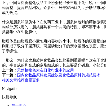
上，中国香料香精化妆品工业协会秘书长王理中先生说 ：中
构调整，提高产品档次。众多中、外专家均认为，护肤品市场
成为热点。
什么是脂质和脂质体？在制药工业中，脂质体包封的药物微囊已开
构成分所决定的，脂类都具有一个共同的特性，即不溶于水，
类都集中在生物膜中。
脂质体是由脂质膜小囊包裹内容物的小体。脂质体的膜囊是由
则形成了双分子层薄膜。两层磷脂分子的亲水基因在表面、疏
了亲缘性。
那么，为什么含脂质体化妆品会如此受到重视呢？这在于含脂
的、半合成的和合成的磷脂组成的，其主要是卵磷脂。小部分
上一篇：
天然植物色素在日化行业中的应用
下一篇：
国内化妆品原料发展建议及化妆品原料的规范要求
相关文章推荐
查看更多
Navigation
快捷导航
产品中心