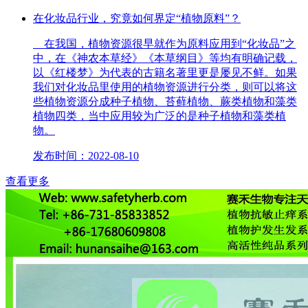
在化妆品行业，究竟如何界定“植物原料”？
在我国，植物资源很早就作为原料应用到“化妆品”之
中，在《神农本草经》《本草纲目》等均有明确记载，
以《红楼梦》为代表的古籍名著里更是屡见不鲜。如果
我们对化妆品里使用的植物资源进行分类，则可以将这
些植物资源分成种子植物、苔藓植物、蕨类植物和藻类
植物四类，当中应用较为广泛的是种子植物和藻类植
物。
发布时间：2022-08-10
查看更多