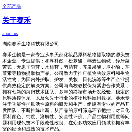
全部产品
关于赛禾
about us
湖南赛禾生物科技有限公司
赛禾生物是一家专业从事天然化妆品原料植物提取物的源头技
术企业，专业提供：和厚朴酚，松萝酸，燕麦生物碱，獐牙菜
苦甙，无患子皂苷，水杨苷，芍药苷，齐墩果酸，厚朴酚，芹
菜素等植物提取物产品。公司致力于推广植物功效原料和生物
活性物，为国内外护肤、护发、美妆、日化洗涤等生产企业提
供高效稳定的解决方案。公司与高校教授保持紧密合作关系，
拥有创新的海归技术团队、多年的终端市场开发经验、稳定的
原料质控体系，以及领先于行业的植物原料应用数据。赛禾专
注于功能性护肤活性原料的研发和生产，组建有专业的产品开
发团队，不断推陈出新，从产品的原料筛选环节把控，对日化
原料颜色、纯度、溶解性、安全性评价、产品生物利用度等问
题利用现代技术手段改性改良。在众多功效应用领域都拥有丰
富的经验和成熟的技术产品。