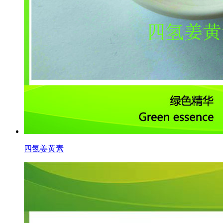
四氢姜黄素