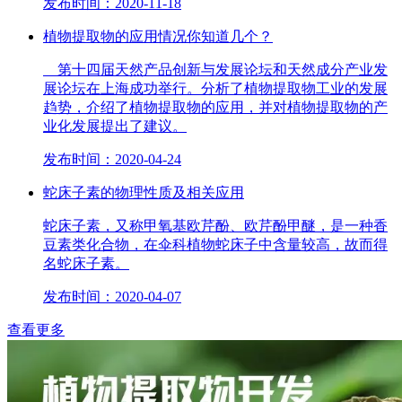
发布时间：2020-11-18
植物提取物的应用情况你知道几个？
第十四届天然产品创新与发展论坛和天然成分产业发
展论坛在上海成功举行。分析了植物提取物工业的发展
趋势，介绍了植物提取物的应用，并对植物提取物的产
业化发展提出了建议。
发布时间：2020-04-24
蛇床子素的物理性质及相关应用
蛇床子素，又称甲氧基欧芹酚、欧芹酚甲醚，是一种香
豆素类化合物，在伞科植物蛇床子中含量较高，故而得
名蛇床子素。
发布时间：2020-04-07
查看更多