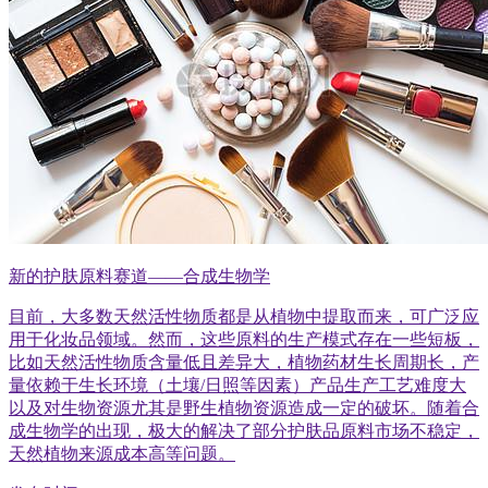
新的护肤原料赛道——合成生物学
目前，大多数天然活性物质都是从植物中提取而来，可广泛应
用于化妆品领域。然而，这些原料的生产模式存在一些短板，
比如天然活性物质含量低且差异大，植物药材生长周期长，产
量依赖于生长环境（土壤/日照等因素）产品生产工艺难度大
以及对生物资源尤其是野生植物资源造成一定的破坏。随着合
成生物学的出现，极大的解决了部分护肤品原料市场不稳定，
天然植物来源成本高等问题。