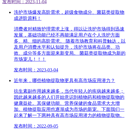
发布时间：2023-11-04
洗护市场爆发高阶需求，超级食物成分、菌菇类提取物
成进阶原料！
消费者对精致护理需求上涨，得以让洗护市场得到迅速
发展，基础功能已经不再能满足用户在个人洗护方面
多、精、细的高阶需求。 随着市场教育和科普触达，以
及用户消费水平和认知提升，洗护市场将在品类、功
效、成分等多方面迎来新变局。 菌菇类提取物成为新的
市场宠儿！！！
发布时间：2023-03-04
近年来，哪些植物提取物更具有高市场应用潜力？
抗生素副作用越来越多，当代年轻人的疾病越来越多；
因此越来越多的人们开始意识到植物药和植物提取物的
健康益处。其保健功能、营养保健的食品需求大大增
加。植物提取应用也逐渐成为市场的新宠。下面我们一
起来了解一下两种具有高市场应用潜力的植物提取物。
发布时间：2022-09-05