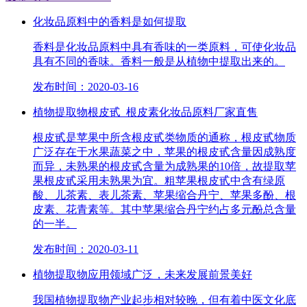
化妆品原料中的香料是如何提取
香料是化妆品原料中具有香味的一类原料，可使化妆品
具有不同的香味。香料一般是从植物中提取出来的。
发布时间：2020-03-16
植物提取物根皮甙_根皮素化妆品原料厂家直售
根皮甙是苹果中所含根皮甙类物质的通称，根皮甙物质
广泛存在于水果蔬菜之中，苹果的根皮甙含量因成熟度
而异，未熟果的根皮甙含量为成熟果的10倍，故提取苹
果根皮甙采用未熟果为宜。粗苹果根皮甙中含有绿原
酸、儿茶素、表儿茶素、苹果缩合丹宁、苹果多酚、根
皮素、花青素等。其中苹果缩合丹宁约占多元酚总含量
的一半。
发布时间：2020-03-11
植物提取物应用领域广泛，未来发展前景美好
我国植物提取物产业起步相对较晚，但有着中医文化底