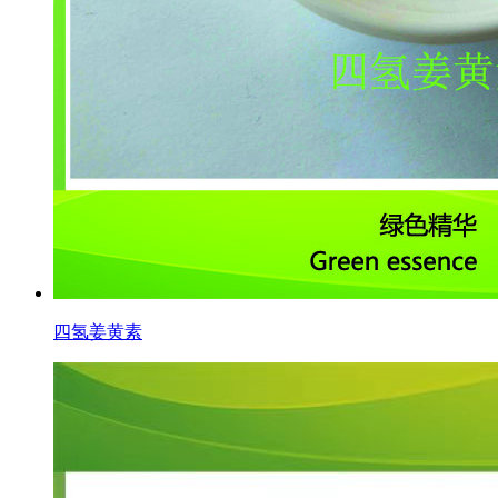
四氢姜黄素