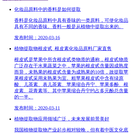
化妆品原料中的香料是如何提取
香料是化妆品原料中具有香味的一类原料，可使化妆品
具有不同的香味。香料一般是从植物中提取出来的。
发布时间：2020-03-16
植物提取物根皮甙_根皮素化妆品原料厂家直售
根皮甙是苹果中所含根皮甙类物质的通称，根皮甙物质
广泛存在于水果蔬菜之中，苹果的根皮甙含量因成熟度
而异，未熟果的根皮甙含量为成熟果的10倍，故提取苹
果根皮甙采用未熟果为宜。粗苹果根皮甙中含有绿原
酸、儿茶素、表儿茶素、苹果缩合丹宁、苹果多酚、根
皮素、花青素等。其中苹果缩合丹宁约占多元酚总含量
的一半。
发布时间：2020-03-11
植物提取物应用领域广泛，未来发展前景美好
我国植物提取物产业起步相对较晚，但有着中医文化底