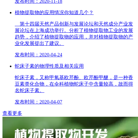
发布时间：2020-11-18
植物提取物的应用情况你知道几个？
第十四届天然产品创新与发展论坛和天然成分产业发
展论坛在上海成功举行。分析了植物提取物工业的发展
趋势，介绍了植物提取物的应用，并对植物提取物的产
业化发展提出了建议。
发布时间：2020-04-24
蛇床子素的物理性质及相关应用
蛇床子素，又称甲氧基欧芹酚、欧芹酚甲醚，是一种香
豆素类化合物，在伞科植物蛇床子中含量较高，故而得
名蛇床子素。
发布时间：2020-04-07
查看更多