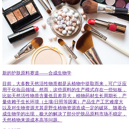
新的护肤原料赛道——合成生物学
目前，大多数天然活性物质都是从植物中提取而来，可广泛应
用于化妆品领域。然而，这些原料的生产模式存在一些短板，
比如天然活性物质含量低且差异大，植物药材生长周期长，产
量依赖于生长环境（土壤/日照等因素）产品生产工艺难度大
以及对生物资源尤其是野生植物资源造成一定的破坏。随着合
成生物学的出现，极大的解决了部分护肤品原料市场不稳定，
天然植物来源成本高等问题。