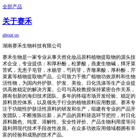
全部产品
关于赛禾
about us
湖南赛禾生物科技有限公司
赛禾生物是一家专业从事天然化妆品原料植物提取物的源头技
术企业，专业提供：和厚朴酚，松萝酸，燕麦生物碱，獐牙菜
苦甙，无患子皂苷，水杨苷，芍药苷，齐墩果酸，厚朴酚，芹
菜素等植物提取物产品。公司致力于推广植物功效原料和生物
活性物，为国内外护肤、护发、美妆、日化洗涤等生产企业提
供高效稳定的解决方案。公司与高校教授保持紧密合作关系，
拥有创新的海归技术团队、多年的终端市场开发经验、稳定的
原料质控体系，以及领先于行业的植物原料应用数据。赛禾专
注于功能性护肤活性原料的研发和生产，组建有专业的产品开
发团队，不断推陈出新，从产品的原料筛选环节把控，对日化
原料颜色、纯度、溶解性、安全性评价、产品生物利用度等问
题利用现代技术手段改性改良。在众多功效应用领域都拥有丰
富的经验和成熟的技术产品。