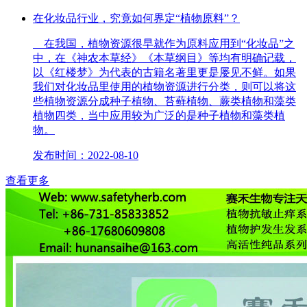
在化妆品行业，究竟如何界定“植物原料”？
在我国，植物资源很早就作为原料应用到“化妆品”之
中，在《神农本草经》《本草纲目》等均有明确记载，
以《红楼梦》为代表的古籍名著里更是屡见不鲜。如果
我们对化妆品里使用的植物资源进行分类，则可以将这
些植物资源分成种子植物、苔藓植物、蕨类植物和藻类
植物四类，当中应用较为广泛的是种子植物和藻类植
物。
发布时间：2022-08-10
查看更多