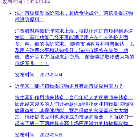
发布时间：2023-11-04
洗护市场爆发高阶需求，超级食物成分、菌菇类提取物
成进阶原料！
消费者对精致护理需求上涨，得以让洗护市场得到迅速
发展，基础功能已经不再能满足用户在个人洗护方面
多、精、细的高阶需求。 随着市场教育和科普触达，以
及用户消费水平和认知提升，洗护市场将在品类、功
效、成分等多方面迎来新变局。 菌菇类提取物成为新的
市场宠儿！！！
发布时间：2023-03-04
近年来，哪些植物提取物更具有高市场应用潜力？
抗生素副作用越来越多，当代年轻人的疾病越来越多；
因此越来越多的人们开始意识到植物药和植物提取物的
健康益处。其保健功能、营养保健的食品需求大大增
加。植物提取应用也逐渐成为市场的新宠。下面我们一
起来了解一下两种具有高市场应用潜力的植物提取物。
发布时间：2022-09-05