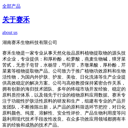
全部产品
关于赛禾
about us
湖南赛禾生物科技有限公司
赛禾生物是一家专业从事天然化妆品原料植物提取物的源头技
术企业，专业提供：和厚朴酚，松萝酸，燕麦生物碱，獐牙菜
苦甙，无患子皂苷，水杨苷，芍药苷，齐墩果酸，厚朴酚，芹
菜素等植物提取物产品。公司致力于推广植物功效原料和生物
活性物，为国内外护肤、护发、美妆、日化洗涤等生产企业提
供高效稳定的解决方案。公司与高校教授保持紧密合作关系，
拥有创新的海归技术团队、多年的终端市场开发经验、稳定的
原料质控体系，以及领先于行业的植物原料应用数据。赛禾专
注于功能性护肤活性原料的研发和生产，组建有专业的产品开
发团队，不断推陈出新，从产品的原料筛选环节把控，对日化
原料颜色、纯度、溶解性、安全性评价、产品生物利用度等问
题利用现代技术手段改性改良。在众多功效应用领域都拥有丰
富的经验和成熟的技术产品。