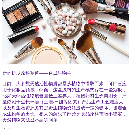
新的护肤原料赛道——合成生物学
目前，大多数天然活性物质都是从植物中提取而来，可广泛应
用于化妆品领域。然而，这些原料的生产模式存在一些短板，
比如天然活性物质含量低且差异大，植物药材生长周期长，产
量依赖于生长环境（土壤/日照等因素）产品生产工艺难度大
以及对生物资源尤其是野生植物资源造成一定的破坏。随着合
成生物学的出现，极大的解决了部分护肤品原料市场不稳定，
天然植物来源成本高等问题。