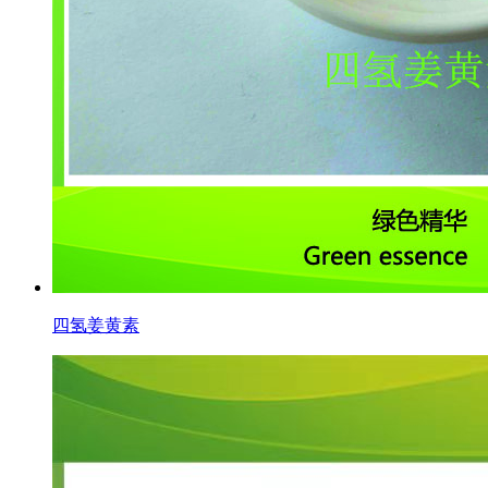
四氢姜黄素