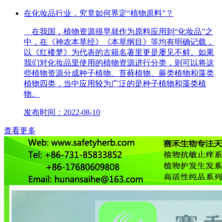
在化妆品行业，究竟如何界定“植物原料”？
在我国，植物资源很早就作为原料应用到“化妆品”之
中，在《神农本草经》《本草纲目》等均有明确记载，
以《红楼梦》为代表的古籍名著里更是屡见不鲜。如果
我们对化妆品里使用的植物资源进行分类，则可以将这
些植物资源分成种子植物、苔藓植物、蕨类植物和藻类
植物四类，当中应用较为广泛的是种子植物和藻类植
物。
发布时间：2022-08-10
查看更多