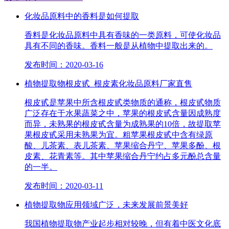
化妆品原料中的香料是如何提取
香料是化妆品原料中具有香味的一类原料，可使化妆品
具有不同的香味。香料一般是从植物中提取出来的。
发布时间：2020-03-16
植物提取物根皮甙_根皮素化妆品原料厂家直售
根皮甙是苹果中所含根皮甙类物质的通称，根皮甙物质
广泛存在于水果蔬菜之中，苹果的根皮甙含量因成熟度
而异，未熟果的根皮甙含量为成熟果的10倍，故提取苹
果根皮甙采用未熟果为宜。粗苹果根皮甙中含有绿原
酸、儿茶素、表儿茶素、苹果缩合丹宁、苹果多酚、根
皮素、花青素等。其中苹果缩合丹宁约占多元酚总含量
的一半。
发布时间：2020-03-11
植物提取物应用领域广泛，未来发展前景美好
我国植物提取物产业起步相对较晚，但有着中医文化底