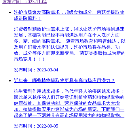
发布时间：2023-11-04
洗护市场爆发高阶需求，超级食物成分、菌菇类提取物
成进阶原料！
消费者对精致护理需求上涨，得以让洗护市场得到迅速
发展，基础功能已经不再能满足用户在个人洗护方面
多、精、细的高阶需求。 随着市场教育和科普触达，以
及用户消费水平和认知提升，洗护市场将在品类、功
效、成分等多方面迎来新变局。 菌菇类提取物成为新的
市场宠儿！！！
发布时间：2023-03-04
近年来，哪些植物提取物更具有高市场应用潜力？
抗生素副作用越来越多，当代年轻人的疾病越来越多；
因此越来越多的人们开始意识到植物药和植物提取物的
健康益处。其保健功能、营养保健的食品需求大大增
加。植物提取应用也逐渐成为市场的新宠。下面我们一
起来了解一下两种具有高市场应用潜力的植物提取物。
发布时间：2022-09-05