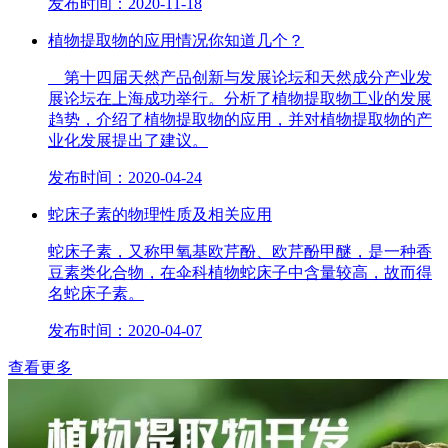
发布时间：2020-11-18
植物提取物的应用情况你知道几个？
第十四届天然产品创新与发展论坛和天然成分产业发
展论坛在上海成功举行。分析了植物提取物工业的发展
趋势，介绍了植物提取物的应用，并对植物提取物的产
业化发展提出了建议。
发布时间：2020-04-24
蛇床子素的物理性质及相关应用
蛇床子素，又称甲氧基欧芹酚、欧芹酚甲醚，是一种香
豆素类化合物，在伞科植物蛇床子中含量较高，故而得
名蛇床子素。
发布时间：2020-04-07
查看更多