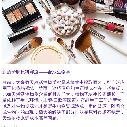
新的护肤原料赛道——合成生物学
目前，大多数天然活性物质都是从植物中提取而来，可广泛应
用于化妆品领域。然而，这些原料的生产模式存在一些短板，
比如天然活性物质含量低且差异大，植物药材生长周期长，产
量依赖于生长环境（土壤/日照等因素）产品生产工艺难度大
以及对生物资源尤其是野生植物资源造成一定的破坏。随着合
成生物学的出现，极大的解决了部分护肤品原料市场不稳定，
天然植物来源成本高等问题。