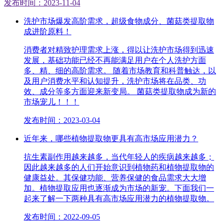
发布时间：2023-11-04
洗护市场爆发高阶需求，超级食物成分、菌菇类提取物
成进阶原料！
消费者对精致护理需求上涨，得以让洗护市场得到迅速
发展，基础功能已经不再能满足用户在个人洗护方面
多、精、细的高阶需求。 随着市场教育和科普触达，以
及用户消费水平和认知提升，洗护市场将在品类、功
效、成分等多方面迎来新变局。 菌菇类提取物成为新的
市场宠儿！！！
发布时间：2023-03-04
近年来，哪些植物提取物更具有高市场应用潜力？
抗生素副作用越来越多，当代年轻人的疾病越来越多；
因此越来越多的人们开始意识到植物药和植物提取物的
健康益处。其保健功能、营养保健的食品需求大大增
加。植物提取应用也逐渐成为市场的新宠。下面我们一
起来了解一下两种具有高市场应用潜力的植物提取物。
发布时间：2022-09-05