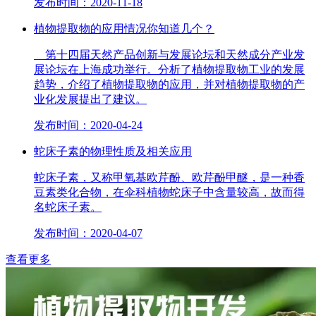
发布时间：2020-11-18
植物提取物的应用情况你知道几个？
第十四届天然产品创新与发展论坛和天然成分产业发
展论坛在上海成功举行。分析了植物提取物工业的发展
趋势，介绍了植物提取物的应用，并对植物提取物的产
业化发展提出了建议。
发布时间：2020-04-24
蛇床子素的物理性质及相关应用
蛇床子素，又称甲氧基欧芹酚、欧芹酚甲醚，是一种香
豆素类化合物，在伞科植物蛇床子中含量较高，故而得
名蛇床子素。
发布时间：2020-04-07
查看更多