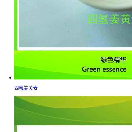
四氢姜黄素