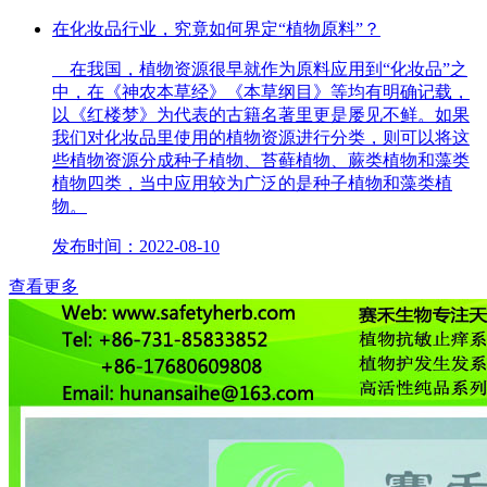
在化妆品行业，究竟如何界定“植物原料”？
在我国，植物资源很早就作为原料应用到“化妆品”之
中，在《神农本草经》《本草纲目》等均有明确记载，
以《红楼梦》为代表的古籍名著里更是屡见不鲜。如果
我们对化妆品里使用的植物资源进行分类，则可以将这
些植物资源分成种子植物、苔藓植物、蕨类植物和藻类
植物四类，当中应用较为广泛的是种子植物和藻类植
物。
发布时间：2022-08-10
查看更多