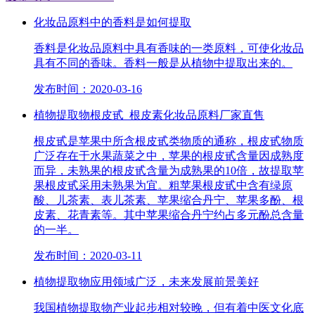
化妆品原料中的香料是如何提取
香料是化妆品原料中具有香味的一类原料，可使化妆品
具有不同的香味。香料一般是从植物中提取出来的。
发布时间：2020-03-16
植物提取物根皮甙_根皮素化妆品原料厂家直售
根皮甙是苹果中所含根皮甙类物质的通称，根皮甙物质
广泛存在于水果蔬菜之中，苹果的根皮甙含量因成熟度
而异，未熟果的根皮甙含量为成熟果的10倍，故提取苹
果根皮甙采用未熟果为宜。粗苹果根皮甙中含有绿原
酸、儿茶素、表儿茶素、苹果缩合丹宁、苹果多酚、根
皮素、花青素等。其中苹果缩合丹宁约占多元酚总含量
的一半。
发布时间：2020-03-11
植物提取物应用领域广泛，未来发展前景美好
我国植物提取物产业起步相对较晚，但有着中医文化底