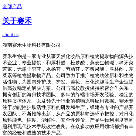
全部产品
关于赛禾
about us
湖南赛禾生物科技有限公司
赛禾生物是一家专业从事天然化妆品原料植物提取物的源头技
术企业，专业提供：和厚朴酚，松萝酸，燕麦生物碱，獐牙菜
苦甙，无患子皂苷，水杨苷，芍药苷，齐墩果酸，厚朴酚，芹
菜素等植物提取物产品。公司致力于推广植物功效原料和生物
活性物，为国内外护肤、护发、美妆、日化洗涤等生产企业提
供高效稳定的解决方案。公司与高校教授保持紧密合作关系，
拥有创新的海归技术团队、多年的终端市场开发经验、稳定的
原料质控体系，以及领先于行业的植物原料应用数据。赛禾专
注于功能性护肤活性原料的研发和生产，组建有专业的产品开
发团队，不断推陈出新，从产品的原料筛选环节把控，对日化
原料颜色、纯度、溶解性、安全性评价、产品生物利用度等问
题利用现代技术手段改性改良。在众多功效应用领域都拥有丰
富的经验和成熟的技术产品。