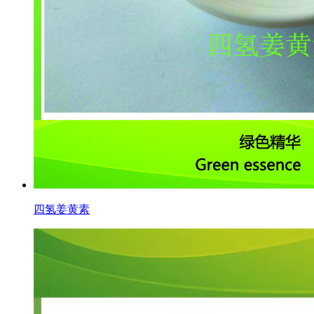
四氢姜黄素