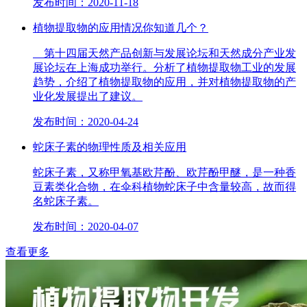
发布时间：2020-11-18
植物提取物的应用情况你知道几个？
第十四届天然产品创新与发展论坛和天然成分产业发
展论坛在上海成功举行。分析了植物提取物工业的发展
趋势，介绍了植物提取物的应用，并对植物提取物的产
业化发展提出了建议。
发布时间：2020-04-24
蛇床子素的物理性质及相关应用
蛇床子素，又称甲氧基欧芹酚、欧芹酚甲醚，是一种香
豆素类化合物，在伞科植物蛇床子中含量较高，故而得
名蛇床子素。
发布时间：2020-04-07
查看更多