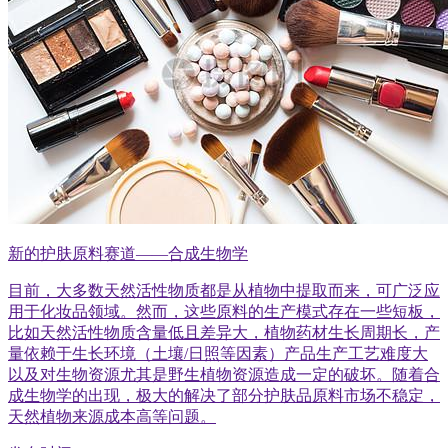
新的护肤原料赛道——合成生物学
目前，大多数天然活性物质都是从植物中提取而来，可广泛应
用于化妆品领域。然而，这些原料的生产模式存在一些短板，
比如天然活性物质含量低且差异大，植物药材生长周期长，产
量依赖于生长环境（土壤/日照等因素）产品生产工艺难度大
以及对生物资源尤其是野生植物资源造成一定的破坏。随着合
成生物学的出现，极大的解决了部分护肤品原料市场不稳定，
天然植物来源成本高等问题。