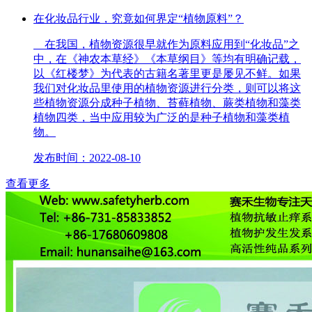
在化妆品行业，究竟如何界定“植物原料”？
在我国，植物资源很早就作为原料应用到“化妆品”之
中，在《神农本草经》《本草纲目》等均有明确记载，
以《红楼梦》为代表的古籍名著里更是屡见不鲜。如果
我们对化妆品里使用的植物资源进行分类，则可以将这
些植物资源分成种子植物、苔藓植物、蕨类植物和藻类
植物四类，当中应用较为广泛的是种子植物和藻类植
物。
发布时间：2022-08-10
查看更多