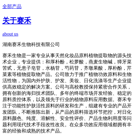
全部产品
关于赛禾
about us
湖南赛禾生物科技有限公司
赛禾生物是一家专业从事天然化妆品原料植物提取物的源头技
术企业，专业提供：和厚朴酚，松萝酸，燕麦生物碱，獐牙菜
苦甙，无患子皂苷，水杨苷，芍药苷，齐墩果酸，厚朴酚，芹
菜素等植物提取物产品。公司致力于推广植物功效原料和生物
活性物，为国内外护肤、护发、美妆、日化洗涤等生产企业提
供高效稳定的解决方案。公司与高校教授保持紧密合作关系，
拥有创新的海归技术团队、多年的终端市场开发经验、稳定的
原料质控体系，以及领先于行业的植物原料应用数据。赛禾专
注于功能性护肤活性原料的研发和生产，组建有专业的产品开
发团队，不断推陈出新，从产品的原料筛选环节把控，对日化
原料颜色、纯度、溶解性、安全性评价、产品生物利用度等问
题利用现代技术手段改性改良。在众多功效应用领域都拥有丰
富的经验和成熟的技术产品。