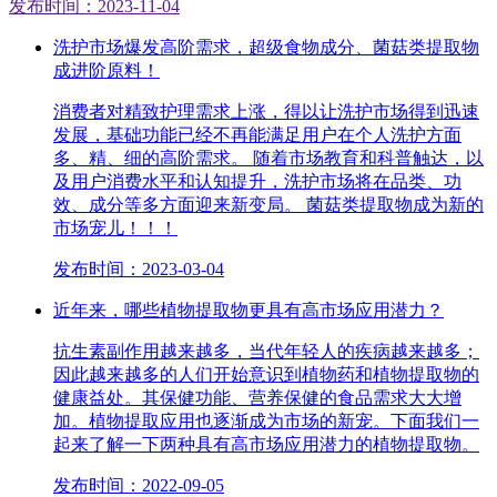
发布时间：2023-11-04
洗护市场爆发高阶需求，超级食物成分、菌菇类提取物
成进阶原料！
消费者对精致护理需求上涨，得以让洗护市场得到迅速
发展，基础功能已经不再能满足用户在个人洗护方面
多、精、细的高阶需求。 随着市场教育和科普触达，以
及用户消费水平和认知提升，洗护市场将在品类、功
效、成分等多方面迎来新变局。 菌菇类提取物成为新的
市场宠儿！！！
发布时间：2023-03-04
近年来，哪些植物提取物更具有高市场应用潜力？
抗生素副作用越来越多，当代年轻人的疾病越来越多；
因此越来越多的人们开始意识到植物药和植物提取物的
健康益处。其保健功能、营养保健的食品需求大大增
加。植物提取应用也逐渐成为市场的新宠。下面我们一
起来了解一下两种具有高市场应用潜力的植物提取物。
发布时间：2022-09-05