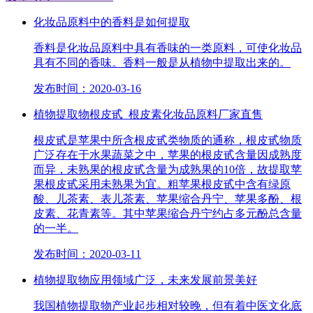
化妆品原料中的香料是如何提取
香料是化妆品原料中具有香味的一类原料，可使化妆品
具有不同的香味。香料一般是从植物中提取出来的。
发布时间：2020-03-16
植物提取物根皮甙_根皮素化妆品原料厂家直售
根皮甙是苹果中所含根皮甙类物质的通称，根皮甙物质
广泛存在于水果蔬菜之中，苹果的根皮甙含量因成熟度
而异，未熟果的根皮甙含量为成熟果的10倍，故提取苹
果根皮甙采用未熟果为宜。粗苹果根皮甙中含有绿原
酸、儿茶素、表儿茶素、苹果缩合丹宁、苹果多酚、根
皮素、花青素等。其中苹果缩合丹宁约占多元酚总含量
的一半。
发布时间：2020-03-11
植物提取物应用领域广泛，未来发展前景美好
我国植物提取物产业起步相对较晚，但有着中医文化底