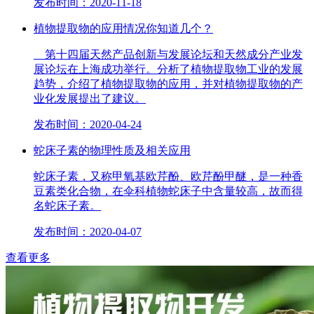
发布时间：2020-11-18
植物提取物的应用情况你知道几个？
第十四届天然产品创新与发展论坛和天然成分产业发
展论坛在上海成功举行。分析了植物提取物工业的发展
趋势，介绍了植物提取物的应用，并对植物提取物的产
业化发展提出了建议。
发布时间：2020-04-24
蛇床子素的物理性质及相关应用
蛇床子素，又称甲氧基欧芹酚、欧芹酚甲醚，是一种香
豆素类化合物，在伞科植物蛇床子中含量较高，故而得
名蛇床子素。
发布时间：2020-04-07
查看更多