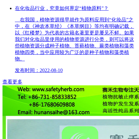
在化妆品行业，究竟如何界定“植物原料”？
在我国，植物资源很早就作为原料应用到“化妆品”之
中，在《神农本草经》《本草纲目》等均有明确记载，
以《红楼梦》为代表的古籍名著里更是屡见不鲜。如果
我们对化妆品里使用的植物资源进行分类，则可以将这
些植物资源分成种子植物、苔藓植物、蕨类植物和藻类
植物四类，当中应用较为广泛的是种子植物和藻类植
物。
发布时间：2022-08-10
查看更多