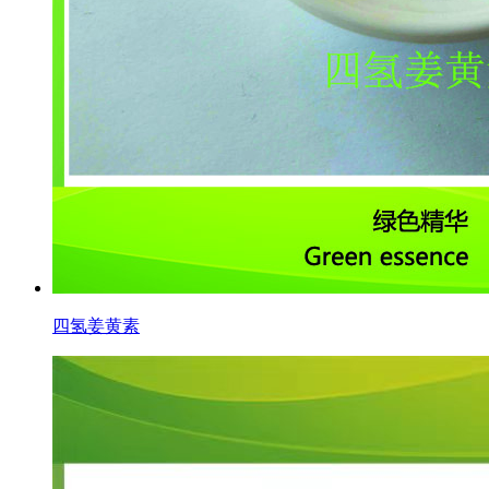
四氢姜黄素