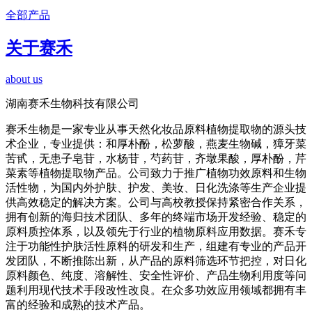
全部产品
关于赛禾
about us
湖南赛禾生物科技有限公司
赛禾生物是一家专业从事天然化妆品原料植物提取物的源头技
术企业，专业提供：和厚朴酚，松萝酸，燕麦生物碱，獐牙菜
苦甙，无患子皂苷，水杨苷，芍药苷，齐墩果酸，厚朴酚，芹
菜素等植物提取物产品。公司致力于推广植物功效原料和生物
活性物，为国内外护肤、护发、美妆、日化洗涤等生产企业提
供高效稳定的解决方案。公司与高校教授保持紧密合作关系，
拥有创新的海归技术团队、多年的终端市场开发经验、稳定的
原料质控体系，以及领先于行业的植物原料应用数据。赛禾专
注于功能性护肤活性原料的研发和生产，组建有专业的产品开
发团队，不断推陈出新，从产品的原料筛选环节把控，对日化
原料颜色、纯度、溶解性、安全性评价、产品生物利用度等问
题利用现代技术手段改性改良。在众多功效应用领域都拥有丰
富的经验和成熟的技术产品。