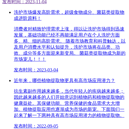
发布时间：2023-11-04
洗护市场爆发高阶需求，超级食物成分、菌菇类提取物
成进阶原料！
消费者对精致护理需求上涨，得以让洗护市场得到迅速
发展，基础功能已经不再能满足用户在个人洗护方面
多、精、细的高阶需求。 随着市场教育和科普触达，以
及用户消费水平和认知提升，洗护市场将在品类、功
效、成分等多方面迎来新变局。 菌菇类提取物成为新的
市场宠儿！！！
发布时间：2023-03-04
近年来，哪些植物提取物更具有高市场应用潜力？
抗生素副作用越来越多，当代年轻人的疾病越来越多；
因此越来越多的人们开始意识到植物药和植物提取物的
健康益处。其保健功能、营养保健的食品需求大大增
加。植物提取应用也逐渐成为市场的新宠。下面我们一
起来了解一下两种具有高市场应用潜力的植物提取物。
发布时间：2022-09-05