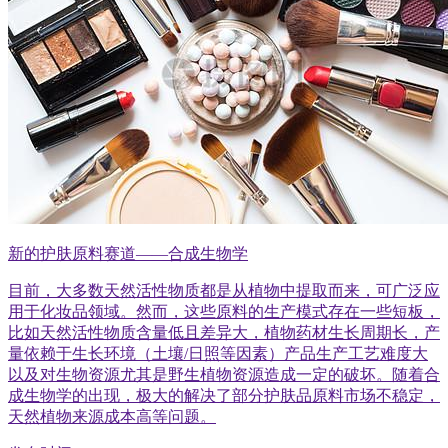
新的护肤原料赛道——合成生物学
目前，大多数天然活性物质都是从植物中提取而来，可广泛应
用于化妆品领域。然而，这些原料的生产模式存在一些短板，
比如天然活性物质含量低且差异大，植物药材生长周期长，产
量依赖于生长环境（土壤/日照等因素）产品生产工艺难度大
以及对生物资源尤其是野生植物资源造成一定的破坏。随着合
成生物学的出现，极大的解决了部分护肤品原料市场不稳定，
天然植物来源成本高等问题。