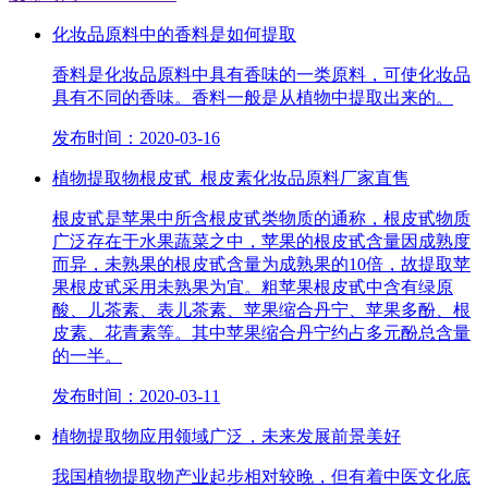
化妆品原料中的香料是如何提取
香料是化妆品原料中具有香味的一类原料，可使化妆品
具有不同的香味。香料一般是从植物中提取出来的。
发布时间：2020-03-16
植物提取物根皮甙_根皮素化妆品原料厂家直售
根皮甙是苹果中所含根皮甙类物质的通称，根皮甙物质
广泛存在于水果蔬菜之中，苹果的根皮甙含量因成熟度
而异，未熟果的根皮甙含量为成熟果的10倍，故提取苹
果根皮甙采用未熟果为宜。粗苹果根皮甙中含有绿原
酸、儿茶素、表儿茶素、苹果缩合丹宁、苹果多酚、根
皮素、花青素等。其中苹果缩合丹宁约占多元酚总含量
的一半。
发布时间：2020-03-11
植物提取物应用领域广泛，未来发展前景美好
我国植物提取物产业起步相对较晚，但有着中医文化底