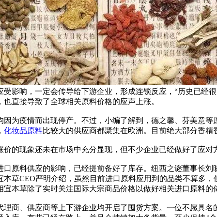
受影响，一定会传导给下游企业，形成连锁反应，“历史已经很多
，也直接导致了全球相关原料价格的应声上涨。
均因为疫情而出现停产。不过，小编了解到，德之馨、芬美意等
，
化妆品原料
比较大的供应商都聚集在欧洲。目前绝大部分香精
涨价的现象还未在市场中充分显现，但不少企业已经做好了应对
进口原料供应的影响，已经提前备好了库存。纽西之谜董事长刘
宜本草CEO严明介绍，虽然目前进口原料应用到的品类不算多，
相宜本草除了实时关注国际大宗商品价格以做好相关进口原料的
代理商、供应商等上下游企业均开启了囤货方案。一位不愿具名