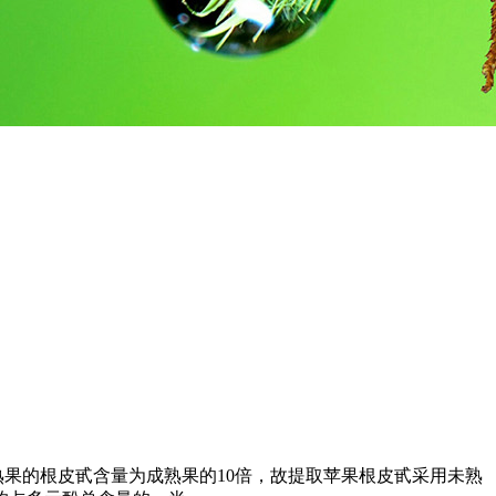
果的根皮甙含量为成熟果的10倍，故提取苹果根皮甙采用未熟