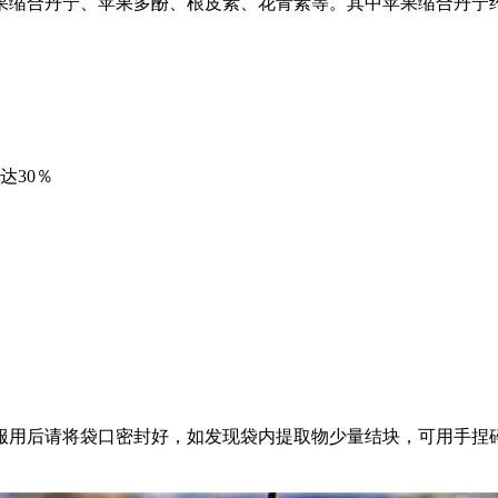
果缩合丹宁、苹果多酚、根皮素、花青素等。其中苹果缩合丹宁
30％
用后请将袋口密封好，如发现袋内提取物少量结块，可用手捏