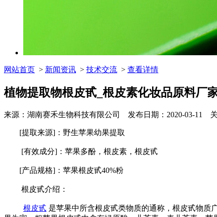
网站首页
>
新闻资讯
>
技术交流
>
查看详情
植物提取物根皮甙_根皮素化妆品原料厂
来源：湖南赛禾生物科技有限公司 发布日期：2020-03-11 
[提取来源]：野生苹果幼果提取
[有效成分]：苹果多酚，根皮素，根皮甙
[产品规格]：苹果根皮甙40%粉
根皮甙介绍：
根皮甙
是苹果中所含根皮甙类物质的通称，根皮甙物质广