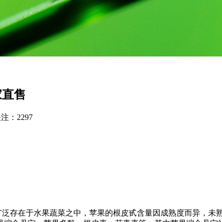
家直售
关注：
2297
泛存在于水果蔬菜之中，苹果的根皮甙含量因成熟度而异，未熟